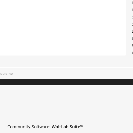
robleme
Community-Software:
WoltLab Suite™