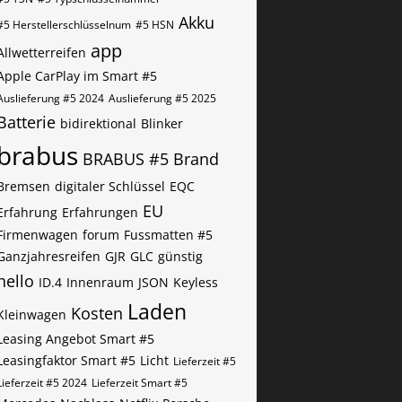
Akku
#5​​​​​ Herstellerschlüsselnum
#5​​​​​ HSN
app
Allwetterreifen
Apple CarPlay im Smart #5
Auslieferung #5 2024
Auslieferung #5 2025
Batterie
bidirektional
Blinker
brabus
BRABUS #5
Brand
Bremsen
digitaler Schlüssel
EQC
EU
Erfahrung
Erfahrungen
Firmenwagen
forum
Fussmatten #5
Ganzjahresreifen
GJR
GLC
günstig
hello
ID.4
Innenraum
JSON
Keyless
Laden
Kosten
Kleinwagen
Leasing Angebot Smart #5
Leasingfaktor Smart #5
Licht
Lieferzeit #5
Lieferzeit #5 2024
Lieferzeit Smart #5