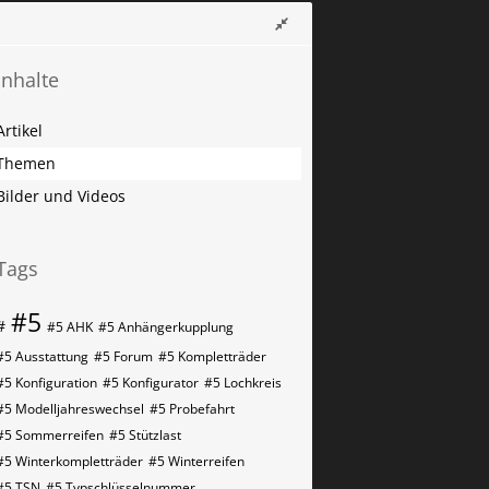
Inhalte
Artikel
Themen
Bilder und Videos
Tags
#5
#
#5 AHK
#5 Anhängerkupplung
#5 Ausstattung
#5 Forum
#5 Kompletträder
#5 Konfiguration
#5 Konfigurator
#5 Lochkreis
#5 Modelljahreswechsel
#5 Probefahrt
#5 Sommerreifen
#5 Stützlast
#5 Winterkompletträder
#5 Winterreifen
#5​​​​ TSN
#5​​​​ Typschlüsselnummer