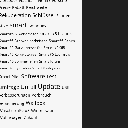
Mercedes
Nachlass
Netflix
Porsche
Preise
Rabatt
Reichweite
Rekuperation
Schlüssel
Schnee
smart
Sitze
Smart #5
smart #5 brabus
Smart #5 Allwetterreifen
Smart #5 Fahrwerk technische
Smart #5 Forum
Smart #5 Ganzjahresreifen
Smart #5 GJR
Smart #5 Kompletträder
Smart #5 Lochkreis
Smart #5 Sommerreifen
Smart Forum
Smart Konfiguration
Smart Konfigurator
Software
Test
Smart Pilot
Update
Unfall
umfrage
USB
Verbesserungen
Verbrauch
Wallbox
Versicherung
Waschstraße #5
Winter
wlan
Wohnwagen
Zukunft