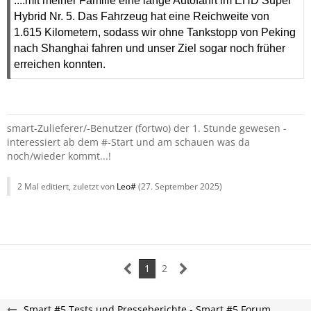
....mit meiner Familie eine lange Autofahrt im EHD Super
Hybrid Nr. 5. Das Fahrzeug hat eine Reichweite von
1.615 Kilometern, sodass wir ohne Tankstopp von Peking
nach Shanghai fahren und unser Ziel sogar noch früher
erreichen konnten.
smart-Zulieferer/-Benutzer (fortwo) der 1. Stunde gewesen -
interessiert ab dem #-Start und am schauen was da
noch/wieder kommt...!
2 Mal editiert, zuletzt von
Leo#
(
27. September 2025
)
1
2
Smart #5 Tests und Presseberichte - Smart #5 Forum