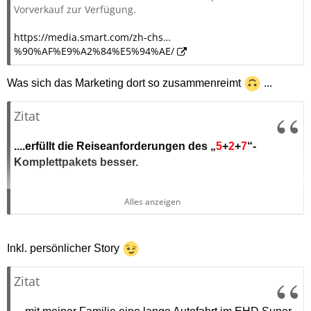
Vorverkauf zur Verfügung.
https://media.smart.com/zh-chs…
%90%AF%E9%A2%84%E5%94%AE/
Was sich das Marketing dort so zusammenreimt
...
Zitat
....erfüllt die Reiseanforderungen des „
5
+
2
+
7
“-
Komplettpakets besser.
Am Beispiel von
fünf
Arbeitstagen bietet der Superhybrid
Alles anzeigen
Nr. 5 EHD eine rein elektrische Reichweite von bis zu
252 km....
Inkl. persönlicher Story
Der Herbst ist Hauptreisezeit, sodass ein
zwei
tägiges
Wochenende ideal ist, um...
Zitat
Während der
sieben
tägigen Nationalfeiertage...