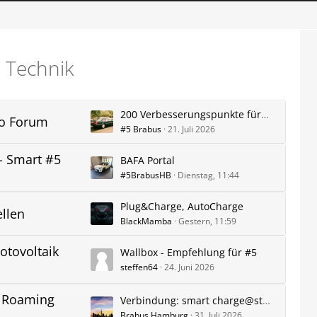
d Technik
200 Verbesserungspunkte für den #1 ;-)...
to Forum
#5 Brabus
21. Juli 2026
- Smart #5
BAFA Portal
#5BrabusHB
Dienstag, 11:44
Plug&Charge, AutoCharge
llen
BlackMamba
Gestern, 11:59
otovoltaik
Wallbox - Empfehlung für #5
steffen64
24. Juni 2026
, Roaming
Verbindung: smart charge@street Vertrag - Hello smart App funktioniert nicht
Brabus Hamburg
31. Juli 2026