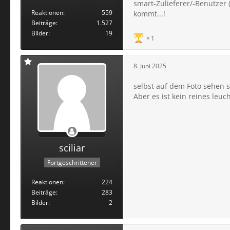
smart-Zulieferer/-Benutzer
Reaktionen
559
kommt...!
Beiträge
1.527
Bilder
19
1
8. Juni 2025
selbst auf dem Foto sehen si
Aber es ist kein reines leuc
sciliar
Fortgeschrittener
Reaktionen
224
Beiträge
283
Bilder
2