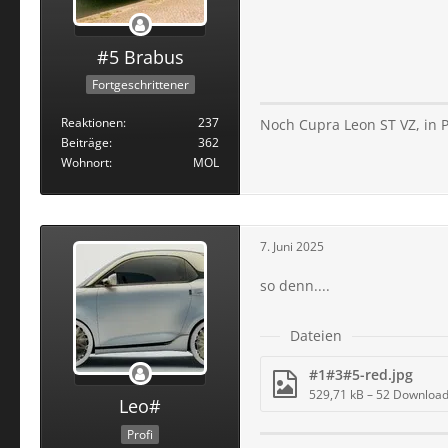
#5 Brabus
Fortgeschrittener
Reaktionen
237
Noch Cupra Leon ST VZ, in 
Beiträge
362
Wohnort
MOL
7. Juni 2025
so denn....
Dateien
#1#3#5-red.jpg
529,71 kB – 52 Downloa
Leo#
Profi