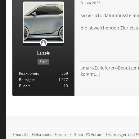
8. Juni 2025
sicherlich, dafür müsste ma
die abweichenden Zierleist
Leo#
Profi
smart-Zulieferer/-Benutzer
Reaktionen
559
kommt...!
Beiträge
1.527
Bilder
19
Smart #5 - Elektroauto - Forum
Smart #5 Forum - Erfahrungen und P