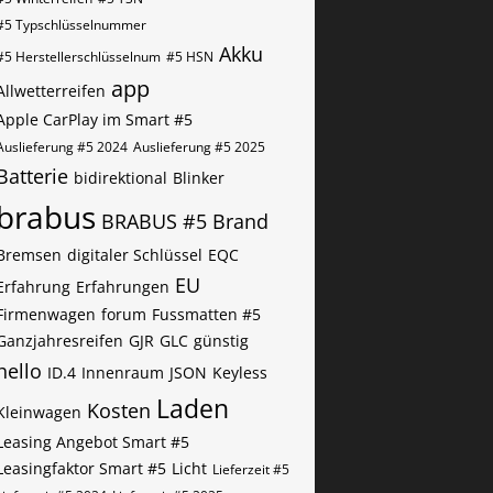
#5​​​​ Typschlüsselnummer
Akku
#5​​​​​ Herstellerschlüsselnum
#5​​​​​ HSN
app
Allwetterreifen
Apple CarPlay im Smart #5
Auslieferung #5 2024
Auslieferung #5 2025
Batterie
bidirektional
Blinker
brabus
BRABUS #5
Brand
Bremsen
digitaler Schlüssel
EQC
EU
Erfahrung
Erfahrungen
Firmenwagen
forum
Fussmatten #5
Ganzjahresreifen
GJR
GLC
günstig
hello
ID.4
Innenraum
JSON
Keyless
Laden
Kosten
Kleinwagen
Leasing Angebot Smart #5
Leasingfaktor Smart #5
Licht
Lieferzeit #5