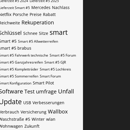
Lieferzeit #5 2024
Lieferzeit #5 2025
Mercedes
Nachlass
Lieferzeit Smart #5
Netflix
Porsche
Preise
Rabatt
Rekuperation
Reichweite
smart
Schlüssel
Schnee
Sitze
Smart #5
Smart #5 Allwetterreifen
smart #5 brabus
Smart #5 Fahrwerk technische
Smart #5 Forum
Smart #5 Ganzjahresreifen
Smart #5 GJR
Smart #5 Kompletträder
Smart #5 Lochkreis
Smart #5 Sommerreifen
Smart Forum
Smart Pilot
Smart Konfiguration
Software
Unfall
Test
umfrage
Update
USB
Verbesserungen
Wallbox
Verbrauch
Versicherung
Waschstraße #5
Winter
wlan
Wohnwagen
Zukunft