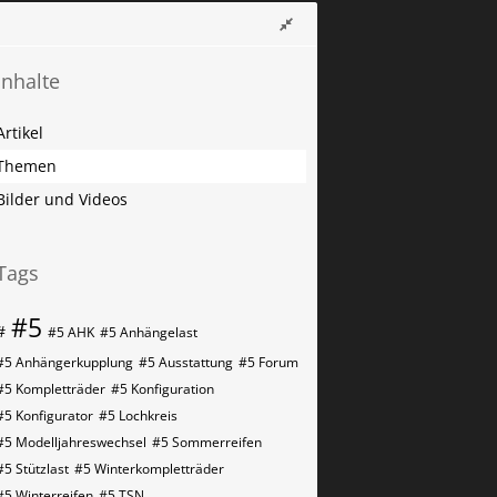
Inhalte
Artikel
Themen
Bilder und Videos
Tags
#5
#
#5 AHK
#5 Anhängelast
#5 Anhängerkupplung
#5 Ausstattung
#5 Forum
#5 Kompletträder
#5 Konfiguration
#5 Konfigurator
#5 Lochkreis
#5 Modelljahreswechsel
#5 Sommerreifen
#5 Stützlast
#5 Winterkompletträder
#5 Winterreifen
#5​​​​ TSN