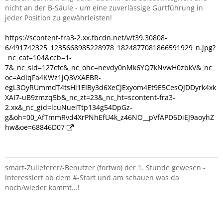
nicht an der B-Säule - um eine zuverlässige Gurtführung in
jeder Position zu gewährleisten!
https://scontent-fra3-2.xx.fbcdn.net/v/t39.30808-
6/491742325_1235668985228978_1824877081866591929_n.jpg?
_nc_cat=104&ccb=1-
7&_nc_sid=127cfc&_nc_ohc=nevdy0nMk6YQ7kNvwH0zbkV&_nc_
oc=AdlqFa4KWz1jQ3VXAEBR-
egL3OyRUmmdT4tsHl1EIBy3d6XeCJExyom4Et9E5CesQJDDyrk4xk
XAI7-uB9zmzq5b&_nc_zt=23&_nc_ht=scontent-fra3-
2.xx&_nc_gid=lcuNueiTtp134g54DpGz-
g&oh=00_AfTmmRvd4XrPNhEfU4k_z46NO__pVfAPD6DiEJ9aoyhZ
hw&oe=68846D07
smart-Zulieferer/-Benutzer (fortwo) der 1. Stunde gewesen -
interessiert ab dem #-Start und am schauen was da
noch/wieder kommt...!