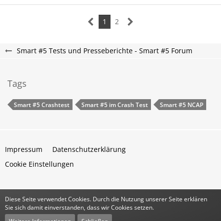
1
2
Smart #5 Tests und Presseberichte - Smart #5 Forum
Tags
Smart #5 Crashtest
Smart #5 im Crash Test
Smart #5 NCAP
Impressum
Datenschutzerklärung
Cookie Einstellungen
Diese Seite verwendet Cookies. Durch die Nutzung unserer Seite erklären
Community-Software:
WoltLab Suite™
Sie sich damit einverstanden, dass wir Cookies setzen.
Stil:
Classic
von
cls-design