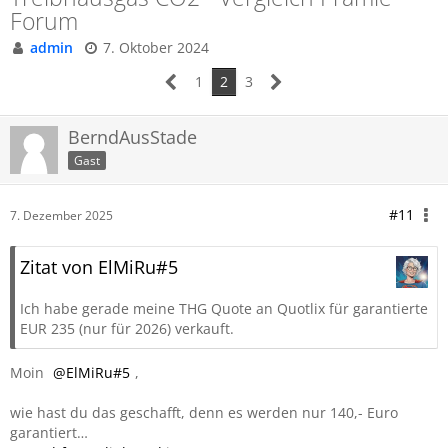
Forum
admin
7. Oktober 2024
1
2
3
BerndAusStade
Gast
#11
7. Dezember 2025
Zitat von ElMiRu#5
Ich habe gerade meine THG Quote an Quotlix für garantierte
EUR 235 (nur für 2026) verkauft.
Moin
ElMiRu#5
,
wie hast du das geschafft, denn es werden nur 140,- Euro
garantiert…