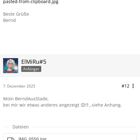
pasted-from-clipboard.jpg
Beste Grüße
Bernd
ElMiRu#5
Anfänger
#12
7. Dezember 2025
Moin BerndAusStade,
bei mir wir etwas anderes angezeigt 😊⁉️…siehe Anhang.
Dateien
IMG_0550.jpg